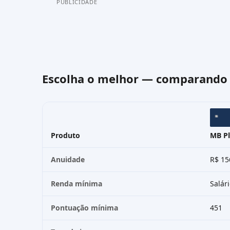
PUBLICIDADE
Escolha o melhor — comparand
Produto
MB P
Anuidade
R$ 15
Renda mínima
Salár
Pontuação mínima
451