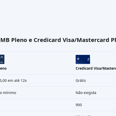
o
MB Pleno
e
Credicard Visa/Mastercard P
leno
Credicard Visa/Master
6,00 em até 12x
Grátis
io mínimo
Não exigida
900