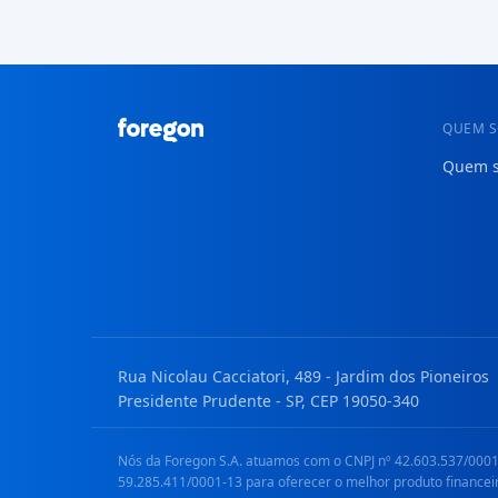
QUEM 
Quem 
Rua Nicolau Cacciatori, 489 - Jardim dos Pioneiros
Presidente Prudente - SP, CEP 19050-340
Nós da Foregon S.A. atuamos com o CNPJ nº 42.603.537/0001-
59.285.411/0001-13 para oferecer o melhor produto financei