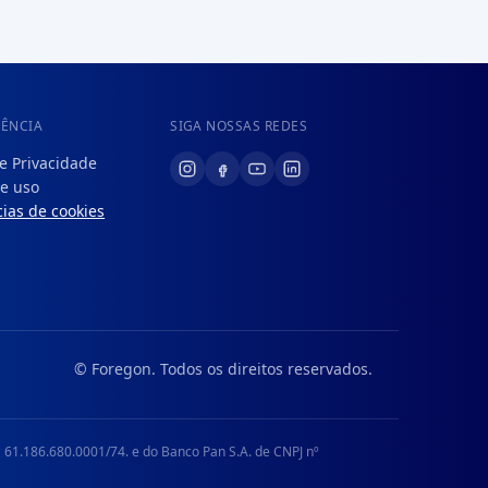
RÊNCIA
SIGA NOSSAS REDES
de Privacidade
e uso
ias de cookies
© Foregon. Todos os direitos reservados.
 61.186.680.0001/74. e do Banco Pan S.A. de CNPJ nº