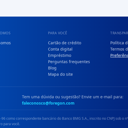
SOMOS
PARA VOCÊ
TRANSPA
somos
Cartão de crédito
Política 
Conta digital
Termos d
Empréstimo
Preferênc
Perguntas frequentes
Blog
Mapa do site
Tem uma dúvida ou sugestão? Envie um e-mail para:
faleconosco@foregon.com
96 como correspondente bancário do Banco BMG S.A., inscrito no CNPJ sob o nº
ro para você.