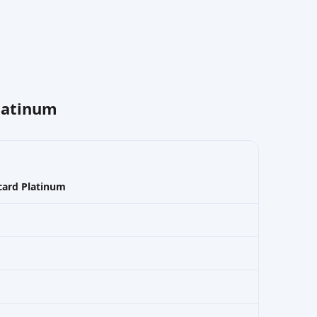
latinum
card Platinum