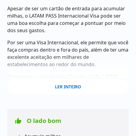
Apesar de ser um cartão de entrada para acumular
milhas, o LATAM PASS Internacional Visa pode ser
uma boa escolha para começar a pontuar por meio
dos seus gastos.
Por ser uma Visa Internacional, ele permite que você
faça compras dentro e fora do país, além de ter uma
excelente aceitação em milhares de
estabelecimentos ao redor do mundo.
Entretanto, o grande benefício do cartão LATAM
PASS Internacional Visa está no acúmulo de milhas.
LER INTEIRO
Com ele, você ganha pontos em todas as vezes que
usar o cartão. Veja:
1,3 ponto a cada dólar gasto;
2,5 pontos a cada dólar gasto para membros
O lado bom
do Clube LATAM;
Validade: 24 meses.