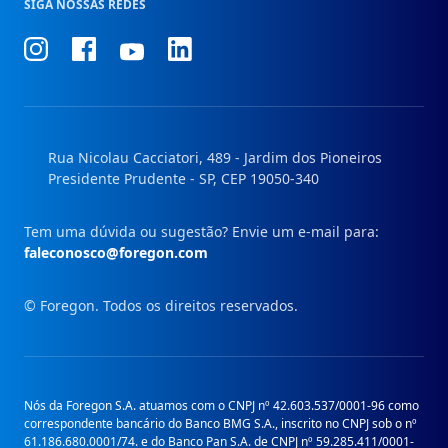
SIGA NOSSAS REDES
Conheça
Conheça
Conheça
Conheça
nosso
nosso
nosso
nosso
Instagram
Facebook
Linkedin
Youtube
Rua Nicolau Cacciatori, 489 - Jardim dos Pioneiros
Presidente Prudente - SP, CEP 19050-340
Tem uma dúvida ou sugestão? Envie um e-mail para:
faleconosco@foregon.com
© Foregon. Todos os direitos reservados.
Nós da Foregon S.A. atuamos com o CNPJ nº 42.603.537/0001-96 como
correspondente bancário do Banco BMG S.A., inscrito no CNPJ sob o nº
61.186.680.0001/74. e do Banco Pan S.A. de CNPJ nº 59.285.411/0001-