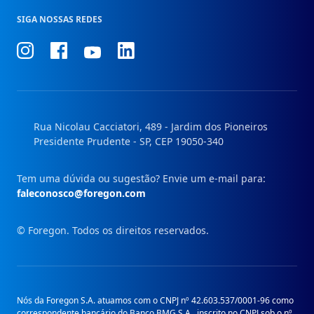
SIGA NOSSAS REDES
Conheça
Conheça
Conheça
Conheça
nosso
nosso
nosso
nosso
Instagram
Facebook
Linkedin
Youtube
Rua Nicolau Cacciatori, 489 - Jardim dos Pioneiros
Presidente Prudente - SP, CEP 19050-340
Tem uma dúvida ou sugestão? Envie um e-mail para:
faleconosco@foregon.com
© Foregon. Todos os direitos reservados.
Nós da Foregon S.A. atuamos com o CNPJ nº 42.603.537/0001-96 como
correspondente bancário do Banco BMG S.A., inscrito no CNPJ sob o nº