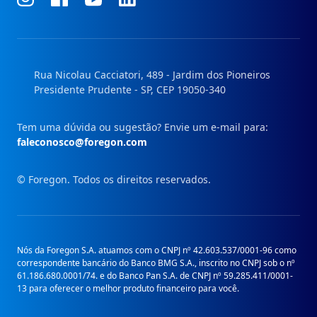
nosso
nosso
nosso
nosso
Instagram
Facebook
Linkedin
Youtube
Rua Nicolau Cacciatori, 489 - Jardim dos Pioneiros
Presidente Prudente - SP, CEP 19050-340
Tem uma dúvida ou sugestão? Envie um e-mail para:
faleconosco@foregon.com
© Foregon. Todos os direitos reservados.
Nós da Foregon S.A. atuamos com o CNPJ nº 42.603.537/0001-96 como
correspondente bancário do Banco BMG S.A., inscrito no CNPJ sob o nº
61.186.680.0001/74. e do Banco Pan S.A. de CNPJ nº 59.285.411/0001-
13 para oferecer o melhor produto financeiro para você.