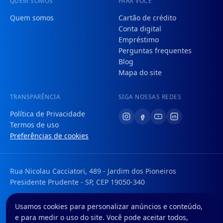
QUEM SOMOS
PARA VOCÊ
Quem somos
Cartão de crédito
Conta digital
Empréstimo
Perguntas frequentes
Blog
Mapa do site
TRANSPARÊNCIA
SIGA NOSSAS REDES
Política de Privacidade
Termos de uso
Preferências de cookies
Rua Nicolau Cacciatori, 489 - Jardim dos Pioneiros
Presidente Prudente - SP, CEP 19050-340
Tem uma dúvida ou sugestão? Envie um e-mail para:
Usamos cookies para personalizar anúncios e conteúdo,
faleconosco@foregon.com
e para medir o uso do site. Você pode aceitar todos,