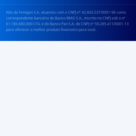
Nós da Foregon S.A. atuamos com o CNPJ nº 42.603.537/0001-96 como
correspondente bancário do Banco BMG S.A., inscrito no CNPJ sob o nº
61.186.680.0001/74. e do Banco Pan S.A. de CNPJ nº 59.285.411/0001-13
para oferecer o melhor produto financeiro para você.