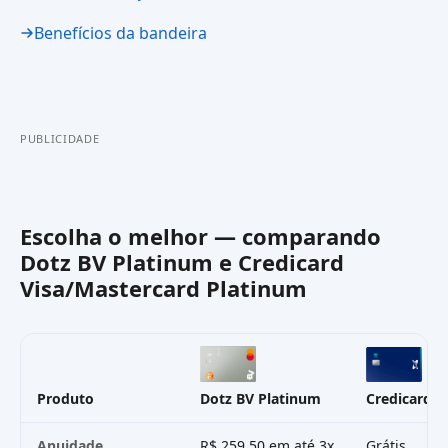
Benefícios da bandeira
PUBLICIDADE
Escolha o melhor — comparando
Dotz BV Platinum
e
Credicard
Visa/Mastercard Platinum
Produto
Dotz BV Platinum
Credicard V
Anuidade
R$ 259,50 em até 3x
Grátis