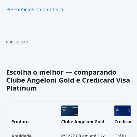
Benefícios da bandeira
PUBLICIDADE
Escolha o melhor — comparando
Clube Angeloni Gold
e
Credicard Visa
Platinum
Produto
Clube Angeloni Gold
Credicard 
Anuidade
R$ 227,88 em até 12x
Grátis