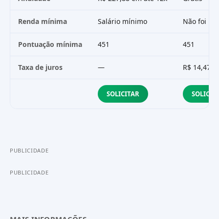
Renda mínima
Salário mínimo
Não foi in
Pontuação mínima
451
451
Taxa de juros
—
R$ 14,47
SOLICITAR
SOLICIT
PUBLICIDADE
PUBLICIDADE
MAIS INFORMAÇÕES