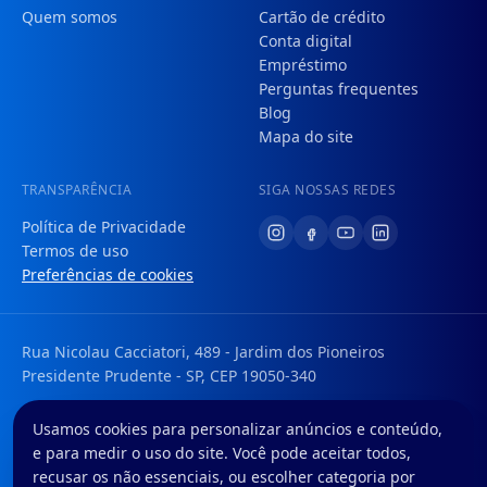
Quem somos
Cartão de crédito
Conta digital
Empréstimo
Perguntas frequentes
Blog
Mapa do site
TRANSPARÊNCIA
SIGA NOSSAS REDES
Política de Privacidade
Termos de uso
Preferências de cookies
Rua Nicolau Cacciatori, 489 - Jardim dos Pioneiros
Presidente Prudente - SP, CEP 19050-340
Tem uma dúvida ou sugestão? Envie um e-mail para:
Usamos cookies para personalizar anúncios e conteúdo,
faleconosco@foregon.com
e para medir o uso do site. Você pode aceitar todos,
© Foregon. Todos os direitos reservados.
recusar os não essenciais, ou escolher categoria por