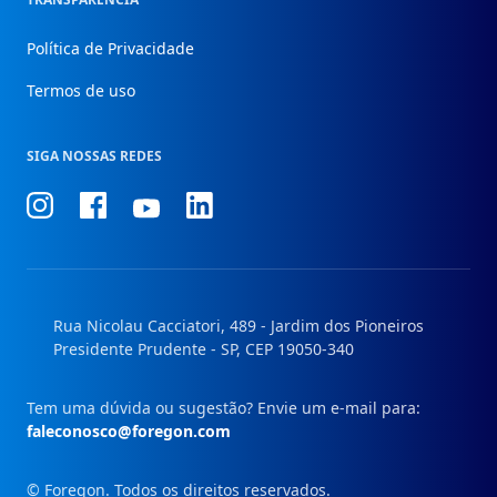
Política de Privacidade
Termos de uso
SIGA NOSSAS REDES
Conheça
Conheça
Conheça
Conheça
nosso
nosso
nosso
nosso
Instagram
Facebook
Linkedin
Youtube
Rua Nicolau Cacciatori, 489 - Jardim dos Pioneiros
Presidente Prudente - SP, CEP 19050-340
Tem uma dúvida ou sugestão? Envie um e-mail para:
faleconosco@foregon.com
© Foregon. Todos os direitos reservados.