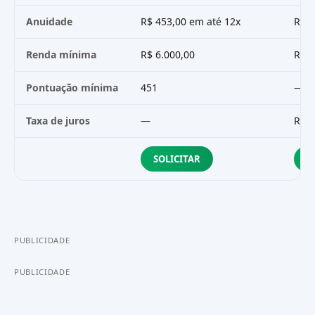
Anuidade
R$ 453,00 em até 12x
R$ 4
Renda mínima
R$ 6.000,00
R$ 5
Pontuação mínima
451
—
Taxa de juros
—
R$ 1
SOLICITAR
S
PUBLICIDADE
PUBLICIDADE