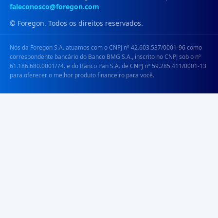
faleconosco@foregon.com
© Foregon. Todos os direitos reservados.
Nós da Foregon S.A. atuamos com o CNPJ nº 42.603.537/0001-96 como
correspondente bancário do Banco BMG S.A., inscrito no CNPJ sob o nº
61.186.680.0001/74. e do Banco Pan S.A. de CNPJ nº 59.285.411/0001-13
para oferecer o melhor produto financeiro para você.