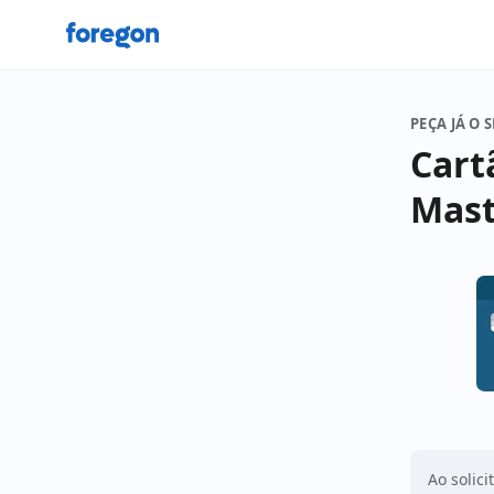
Foregon.com
PEÇA JÁ O 
Cart
Mast
Ao solici