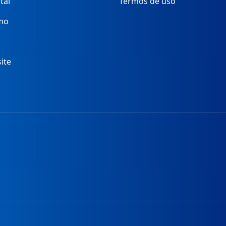
tal
Termos de uso
mo
ite