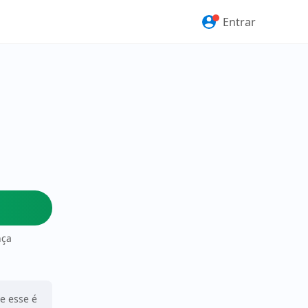
Entrar
nça
ue esse é