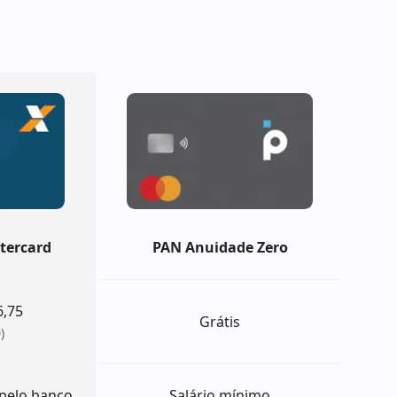
tercard
PAN Anuidade Zero
6,75
Grátis
)
 pelo banco
Salário mínimo