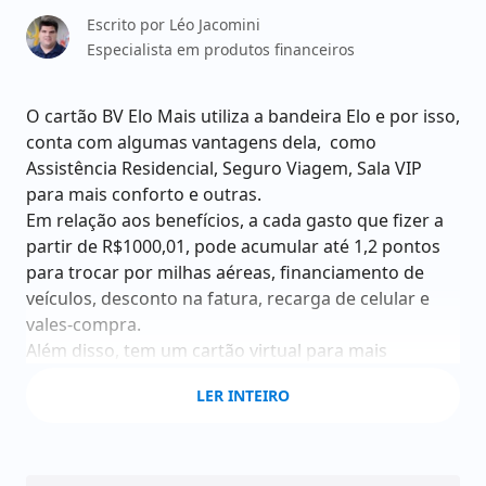
Escrito por
Léo Jacomini
Especialista em produtos financeiros
O cartão BV Elo Mais utiliza a bandeira Elo e por isso,
conta com algumas vantagens dela, como
Assistência Residencial, Seguro Viagem, Sala VIP
para mais conforto e outras.
Em relação aos benefícios, a cada gasto que fizer a
partir de R$1000,01, pode acumular até 1,2 pontos
para trocar por milhas aéreas, financiamento de
veículos, desconto na fatura, recarga de celular e
vales-compra.
Além disso, tem um cartão virtual para mais
conforto, descontos em lojas parceiras do banco,
LER INTEIRO
como a Netshoes, Carrefour, Centauro, Sephora,
Saraiva e muito mais.
Em relação às taxas, ele cobra anuidade. No entanto,
quanto mais usar o cartão, menos você paga na