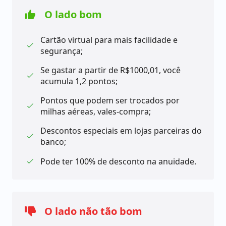
anuidade, como:
O lado bom
A partir de R$750,00 tem 25% de desconto;
Cartão virtual para mais facilidade e
A partir de R$1500,00 tem 50% de desconto;
segurança;
A partir de R$2.250,00 tem 75% de desconto;
A partir de R$3000,00 tem 100% de desconto.
Se gastar a partir de R$1000,01, você
acumula 1,2 pontos;
A solicitação dele é feita no site do banco BV. Você
vai precisar preencher um pequeno formulário e
Pontos que podem ser trocados por
logo em seguida, o banco vai analisar a sua
milhas aéreas, vales-compra;
proposta.
Descontos especiais em lojas parceiras do
banco;
Pode ter 100% de desconto na anuidade.
O lado não tão bom