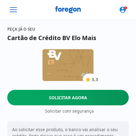
Foregon.com
PEÇA JÁ O SEU
Cartão de Crédito BV Elo Mais
3,3
3.3
de
5
SOLICITAR AGORA
Estrelas
Solicitar com segurança
Ao solicitar esse produto, o banco vai analisar o seu
crédito. Pode deixar que esse é um procedimento