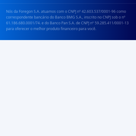
Nós da Foregon S.A. atuamos com o CNPJ nº 42.603.537/0001-96 como
correspondente bancário do Banco BMG S.A., inscrito no CNPJ sob o nº
61.186.680.0001/74. e do Banco Pan S.A. de CNPJ nº 59.285.411/0001-13
para oferecer o melhor produto financeiro para você.