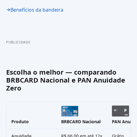
Benefícios da bandeira
PUBLICIDADE
Escolha o melhor — comparando
BRBCARD Nacional
e
PAN Anuidade
Zero
Produto
BRBCARD Nacional
PAN Anuida
Anuidade
R$ 66,00 em até 12x
Grátis