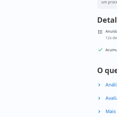
um proce
Detal
Anuid
12x de
Acumul
O que
Análi
Avali
Mais