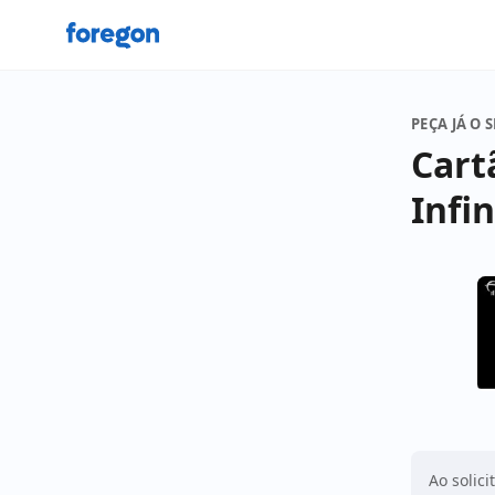
Foregon.com
PEÇA JÁ O 
Cart
Infin
Ao solici