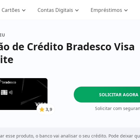
Cartões
Contas Digitais
Empréstimos
SEU
ão de Crédito Bradesco Visa
ite
SOLICITAR AGORA
Solicitar com segura
3,9
3.9
de
5
Estrelas
tar esse produto, o banco vai analisar o seu crédito. Pode deixar q