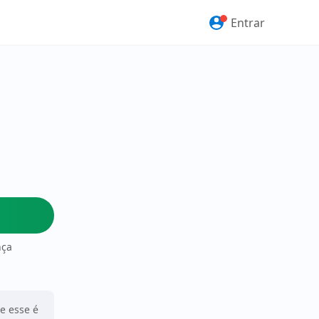
Entrar
nça
ue esse é