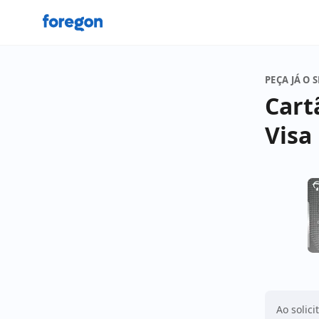
Foregon.com
PEÇA JÁ O 
Cart
Visa
Ao solici