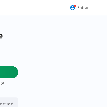
Entrar
e
nça
ue esse é