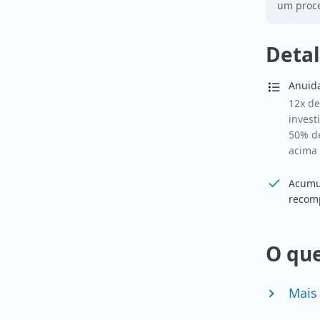
um proce
Detal
Anuid
12x de
invest
50% de
acima 
Acumul
recom
O que
Mais