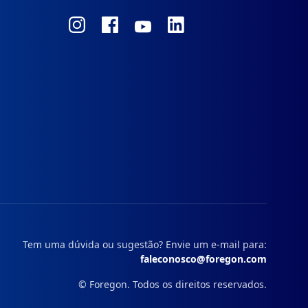
Conheça
Conheça
Conheça
Conheça
nosso
nosso
nosso
nosso
Instagram
Facebook
Linkedin
Youtube
Tem uma dúvida ou sugestão? Envie um e-mail para:
faleconosco@foregon.com
© Foregon. Todos os direitos reservados.