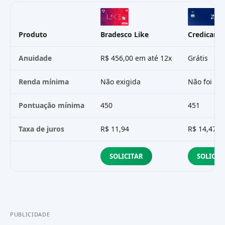
Produto
Bradesco Like
Credicard 
Anuidade
R$ 456,00 em até 12x
Grátis
Renda mínima
Não exigida
Não foi in
Pontuação mínima
450
451
Taxa de juros
R$ 11,94
R$ 14,47
SOLICITAR
SOLICIT
PUBLICIDADE