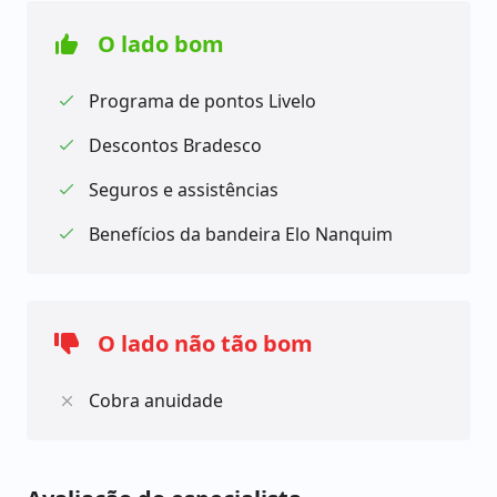
Wi-Fi grátis em milhões de pontos no mundo;
Assistência automóvel 24 horas;
O lado bom
E muito mais.
Programa de pontos Livelo
É importante lembrar que as salas VIPs nos
aeroportos são oferecidas tanto pela bandeira
Descontos Bradesco
quanto pelo banco Bradesco. A primeira opção está
disponível mediante regras de acesso, enquanto as
Seguros e assistências
salas Bradesco Cartões Lounge podem ser utilizadas
Benefícios da bandeira Elo Nanquim
de forma ilimitada e gratuita.
Com o programa de recompensas Livelo, você ainda
O lado não tão bom
pode acumular 1,8 pontos a cada US$ 1 gasto no
Brasil na função crédito e 2,5 pontos a cada dólar
Cobra anuidade
gasto no exterior, por fim, a bandeira oferece o
serviço Voucher Wi-Fi, que permite a conexão de
internet em mais de 64 milhões de estabelecimentos
ao redor do mundo.