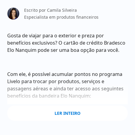
Escrito por
Camila Silveira
Especialista em produtos financeiros
Gosta de viajar para o exterior e preza por
benefícios exclusivos? O cartão de crédito Bradesco
Elo Nanquim pode ser uma boa opção para você.
Com ele, é possível acumular pontos no programa
Livelo para trocar por produtos, serviços e
passagens aéreas e ainda ter acesso aos seguintes
benefícios da bandeira Elo Nanquim:
Seguro viagem;
LER INTEIRO
Acesso às principais salas VIPs do mundo
inteiro;
Chip de viagem internacional;