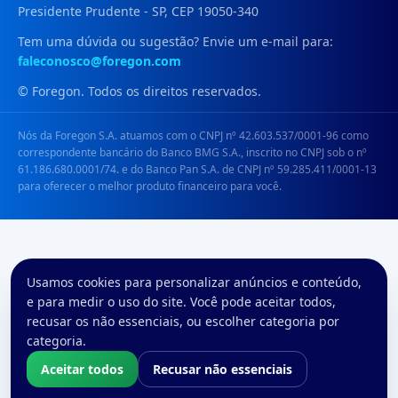
Presidente Prudente - SP, CEP 19050-340
Tem uma dúvida ou sugestão? Envie um e-mail para:
faleconosco@foregon.com
© Foregon. Todos os direitos reservados.
Nós da Foregon S.A. atuamos com o CNPJ nº 42.603.537/0001-96 como
correspondente bancário do Banco BMG S.A., inscrito no CNPJ sob o nº
61.186.680.0001/74. e do Banco Pan S.A. de CNPJ nº 59.285.411/0001-13
para oferecer o melhor produto financeiro para você.
Usamos cookies para personalizar anúncios e conteúdo,
e para medir o uso do site. Você pode aceitar todos,
recusar os não essenciais, ou escolher categoria por
categoria.
Aceitar todos
Recusar não essenciais