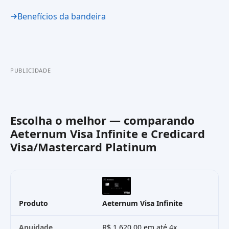
Benefícios da bandeira
PUBLICIDADE
Escolha o melhor — comparando
Aeternum Visa Infinite
e
Credicard
Visa/Mastercard Platinum
Produto
Aeternum Visa Infinite
Cr
Anuidade
R$ 1.620,00 em até 4x
Gr