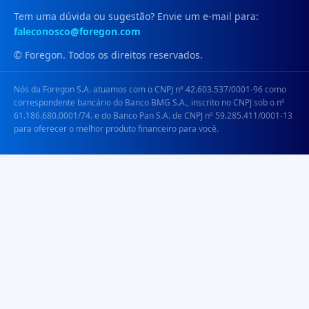
Tem uma dúvida ou sugestão? Envie um e-mail para:
faleconosco@foregon.com
© Foregon. Todos os direitos reservados.
Nós da Foregon S.A. atuamos com o CNPJ nº 42.603.537/0001-96 como
correspondente bancário do Banco BMG S.A., inscrito no CNPJ sob o nº
61.186.680.0001/74. e do Banco Pan S.A. de CNPJ nº 59.285.411/0001-13
para oferecer o melhor produto financeiro para você.