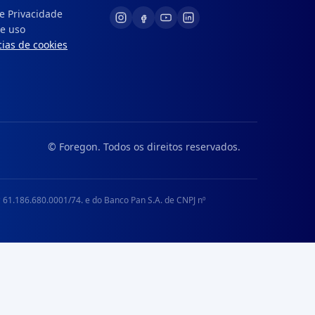
de Privacidade
e uso
ias de cookies
© Foregon. Todos os direitos reservados.
 61.186.680.0001/74. e do Banco Pan S.A. de CNPJ nº