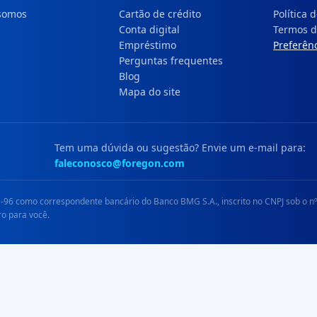
somos
Cartão de crédito
Política 
Conta digital
Termos d
Empréstimo
Preferênc
Perguntas frequentes
Blog
Mapa do site
Tem uma dúvida ou sugestão? Envie um e-mail para:
faleconosco@foregon.com
96 como correspondente bancário do Banco BMG S.A., inscrito no CNPJ sob o nº
ro para você.