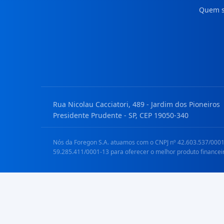
Quem 
Rua Nicolau Cacciatori, 489 - Jardim dos Pioneiros
Presidente Prudente - SP, CEP 19050-340
Nós da Foregon S.A. atuamos com o CNPJ nº 42.603.537/0001-
59.285.411/0001-13 para oferecer o melhor produto financei