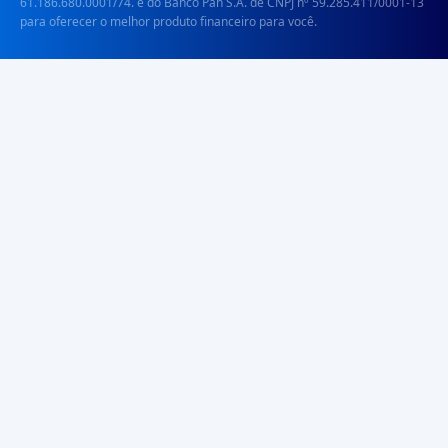
61.186.680.0001/74. e do Banco Pan S.A. de CNPJ nº 59.285.411/0001-13
para oferecer o melhor produto financeiro para você.