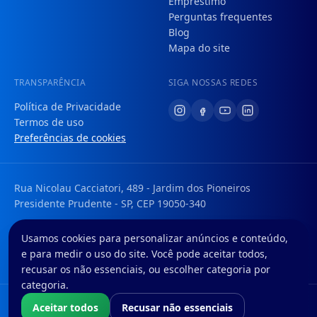
Empréstimo
Perguntas frequentes
Blog
Mapa do site
TRANSPARÊNCIA
SIGA NOSSAS REDES
Política de Privacidade
Termos de uso
Preferências de cookies
Rua Nicolau Cacciatori, 489 - Jardim dos Pioneiros
Presidente Prudente - SP, CEP 19050-340
Tem uma dúvida ou sugestão? Envie um e-mail para:
Usamos cookies para personalizar anúncios e conteúdo,
faleconosco@foregon.com
e para medir o uso do site. Você pode aceitar todos,
© Foregon. Todos os direitos reservados.
recusar os não essenciais, ou escolher categoria por
categoria.
Nós da Foregon S.A. atuamos com o CNPJ nº 42.603.537/0001-96 como
Aceitar todos
Recusar não essenciais
correspondente bancário do Banco BMG S.A., inscrito no CNPJ sob o nº