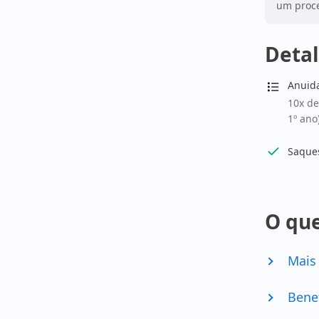
um proce
Detal
Anuid
10x de
1º ano
Saques
O que
Mais
Bene