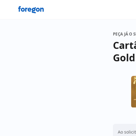
Foregon.com
PEÇA JÁ O 
Cart
Gold
Ao solici