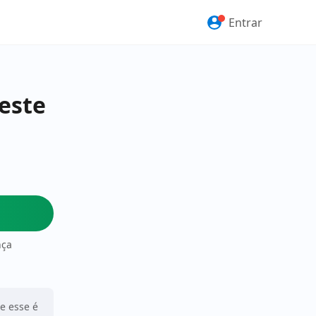
Entrar
este
nça
ue esse é