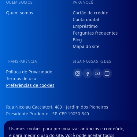
QUEM SOMOS
PARA VOCÊ
Quem somos
Cartão de crédito
Conta digital
Empréstimo
Perguntas frequentes
Blog
Mapa do site
TRANSPARÊNCIA
SIGA NOSSAS REDES
Política de Privacidade
Termos de uso
Preferências de cookies
Rua Nicolau Cacciatori, 489 - Jardim dos Pioneiros
Presidente Prudente - SP, CEP 19050-340
Tem uma dúvida ou sugestão? Envie um e-mail para:
Usamos cookies para personalizar anúncios e conteúdo,
faleconosco@foregon.com
e para medir o uso do site. Você pode aceitar todos,