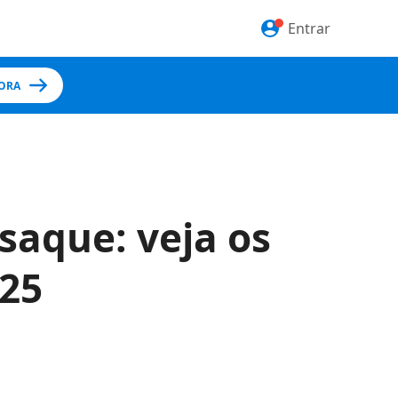
Entrar
ORA
saque: veja os
025