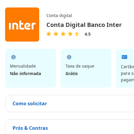
Conta digital
Conta Digital Banco Inter
4.5
4.5
de
5
Estrelas
Mensalidade
Taxa de saque
Cartão
para s
Não informada
Grátis
pagam
Como solicitar
Prós & Contras