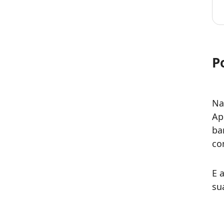
P
Na
Ap
ba
co
E 
su