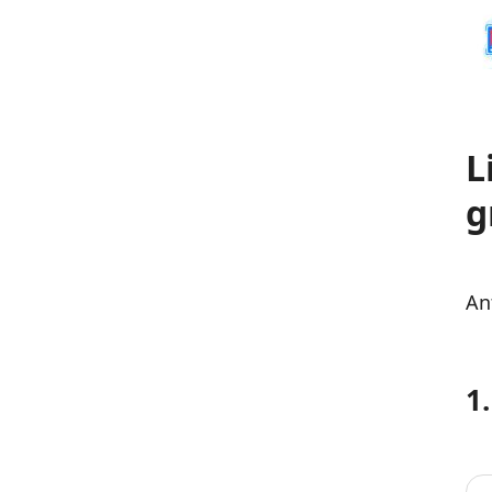
L
g
An
1.