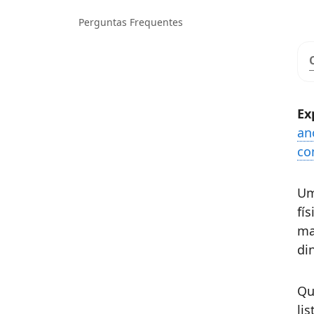
Perguntas Frequentes
Ex
an
co
Um
fí
ma
di
Qu
li