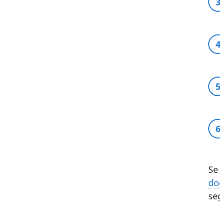
Se
do
se