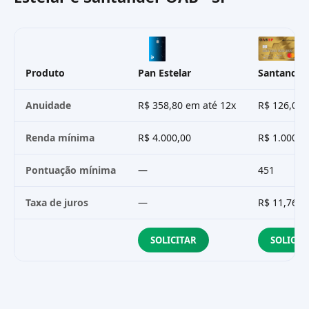
Produto
Pan Estelar
Santander
Anuidade
R$ 358,80 em até 12x
R$ 126,00 
Renda mínima
R$ 4.000,00
R$ 1.000,0
Pontuação mínima
—
451
Taxa de juros
—
R$ 11,76
SOLICITAR
SOLICIT