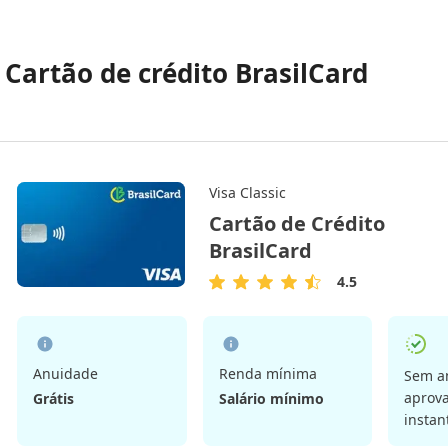
. Cartão de crédito BrasilCard
Visa Classic
Cartão de Crédito
BrasilCard
4.5
4.5
de
5
Estrelas
Anuidade
Renda mínima
Sem a
aprov
Grátis
Salário mínimo
instan