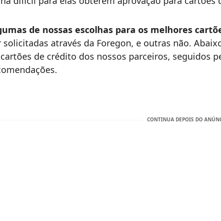
rna difícil para elas obterem aprovação para cartões 
gumas de nossas escolhas para os melhores cartõ
r solicitadas através da Foregon, e outras não. Abaixo
 cartões de crédito dos nossos parceiros, seguidos p
comendações.