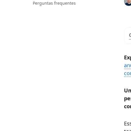
Perguntas frequentes
Ex
an
co
Um
pe
co
Es