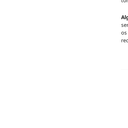
to
Al
se
os
re