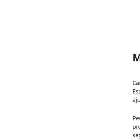
M
Ca
Es
aj
Pe
pr
se