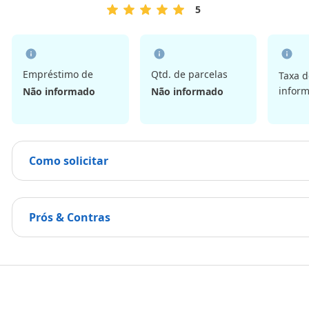
5
5
de
5
Estrelas
Empréstimo de
Qtd. de parcelas
Taxa d
infor
Não informado
Não informado
Como solicitar
Prós & Contras