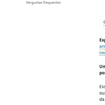
Perguntas frequentes
Ex
an
ne
Um
po
Es
ou
da