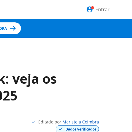
Entrar
ORA
: veja os
025
Editado por
Maristela Coimbra
Dados verificados