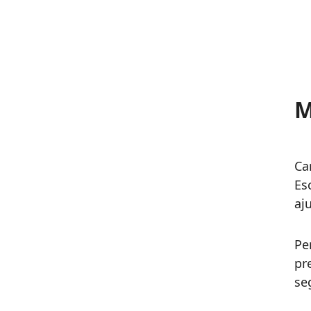
M
Ca
Es
aj
Pe
pr
se