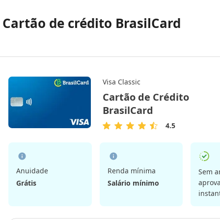
. Cartão de crédito BrasilCard
Visa Classic
Cartão de Crédito
BrasilCard
4.5
4.5
de
5
Estrelas
Anuidade
Renda mínima
Sem a
aprov
Grátis
Salário mínimo
instan